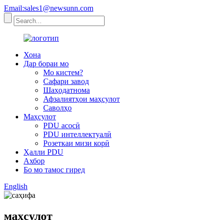
Email:sales1@newsunn.com
Хона
Дар бораи мо
Мо кистем?
Сафари завод
Шаҳодатнома
Афзалиятҳои маҳсулот
Саволҳо
Маҳсулот
PDU асосӣ
PDU интеллектуалӣ
Розеткаи мизи корӣ
Ҳалли PDU
Ахбор
Бо мо тамос гиред
English
маҳсулот