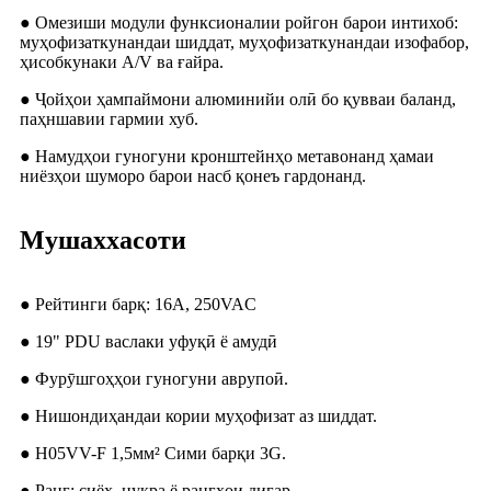
● Омезиши модули функсионалии ройгон барои интихоб:
муҳофизаткунандаи шиддат, муҳофизаткунандаи изофабор,
ҳисобкунаки A/V ва ғайра.
● Ҷойҳои ҳампаймони алюминийи олӣ бо қувваи баланд,
паҳншавии гармии хуб.
● Намудҳои гуногуни кронштейнҳо метавонанд ҳамаи
ниёзҳои шуморо барои насб қонеъ гардонанд.
Мушаххасоти
● Рейтинги барқ: 16A, 250VAC
● 19" PDU васлаки уфуқӣ ё амудӣ
● Фурӯшгоҳҳои гуногуни аврупоӣ.
● Нишондиҳандаи кории муҳофизат аз шиддат.
● H05VV-F 1,5мм² Сими барқи 3G.
● Ранг: сиёҳ, нуқра ё рангҳои дигар