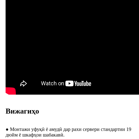
Вижагиҳо
● Монтажи уфуқӣ ё амудӣ дар рахи сервери стандартии 19
дюйм ё шкафҳои шабакавӣ.