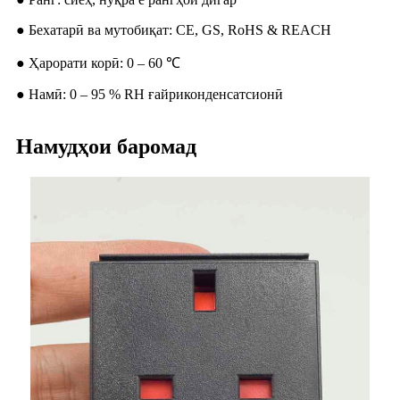
● Бехатарӣ ва мутобиқат: CE, GS, RoHS & REACH
● Ҳарорати корӣ: 0 – 60 ℃
● Намӣ: 0 – 95 % RH ғайриконденсатсионӣ
Намудҳои баромад