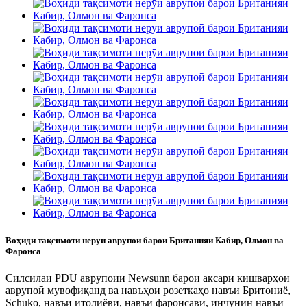
Воҳиди тақсимоти нерӯи аврупоӣ барои Британияи Кабир, Олмон ва
Фаронса
Силсилаи PDU аврупоии Newsunn барои аксари кишварҳои
аврупоӣ мувофиқанд ва навъҳои розеткаҳо навъи Бритониё,
Schuko, навъи итолиёвӣ, навъи фаронсавӣ, инчунин навъи