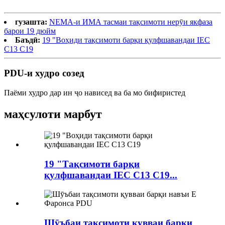
гузашта:
NEMA-и ИМА тасмаи тақсимоти нерӯи якфаза
барои 19 дюйм
Баъдӣ:
19 "Воҳиди тақсимоти барқи қулфшавандаи IEC
C13 C19
PDU-и худро созед
Паёми худро дар ин ҷо нависед ва ба мо бифиристед
маҳсулоти марбут
19 "Тақсимоти барқи
қулфшавандаи IEC C13 C19...
Шӯъбаи тақсимоти қувваи барқи