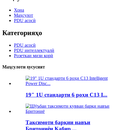
Хона
Маҳсулот
PDU асосӣ
Категорияҳо
PDU асосӣ
PDU интеллектуалӣ
Розеткаи мизи корӣ
Маҳсулоти хусусият
19" 1U стандарти 6 роҳи C13 I...
Тақсимоти барқии навъи
Бритониёи Кабир ...