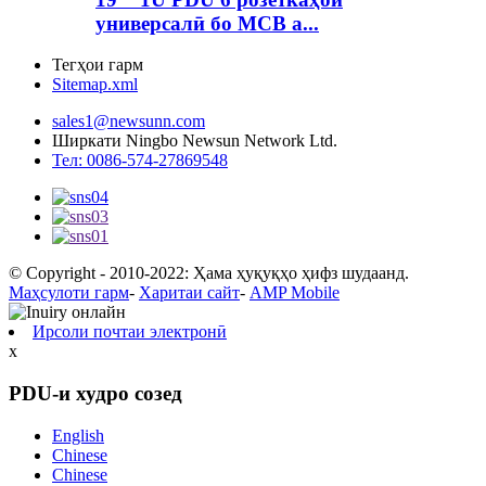
универсалӣ бо MCB a...
Тегҳои гарм
Sitemap.xml
sales1@newsunn.com
Ширкати Ningbo Newsun Network Ltd.
Тел: 0086-574-27869548
© Copyright - 2010-2022: Ҳама ҳуқуқҳо ҳифз шудаанд.
Маҳсулоти гарм
-
Харитаи сайт
-
AMP Mobile
Ирсоли почтаи электронӣ
x
PDU-и худро созед
English
Chinese
Chinese