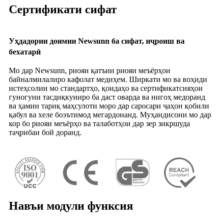
Сертификати сифат
Уҳдадории доимии Newsunn ба сифат, иҷроиш ва
бехатарӣ
Мо дар Newsunn, риояи қатъии риояи меъёрҳои
байналмилалиро кафолат медиҳем. Ширкати мо ва воҳиди
истеҳсолии мо стандартҳо, қоидаҳо ва сертификатсияҳои
гуногуни тасдиқкуниро ба даст оварда ва нигоҳ медоранд
ва ҳамин тариқ маҳсулоти моро дар саросари ҷаҳон қобили
қабул ва хеле боэътимод мегардонанд. Муҳандисони мо дар
кор бо риояи меъёрҳо ва талаботҳои дар зер зикршуда
таҷрибаи бой доранд.
Навъи модули функсия