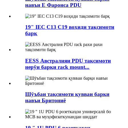
навъи E Фаронса PDU
19" IEC C13 C19 воҳиди тақсимоти
барқ
EESS Австралияи PDU тақсимоти
нерӯи барқи rack mount...
Шӯъбаи тақсимоти қувваи барқи
навъи Бритониё
19 ″ 1U PDU 6 розеткаҳои