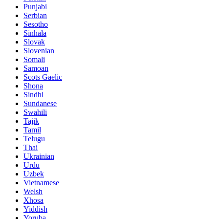
Punjabi
Serbian
Sesotho
Sinhala
Slovak
Slovenian
Somali
Samoan
Scots Gaelic
Shona
Sindhi
Sundanese
Swahili
Tajik
Tamil
Telugu
Thai
Ukrainian
Urdu
Uzbek
Vietnamese
Welsh
Xhosa
Yiddish
Yoruba