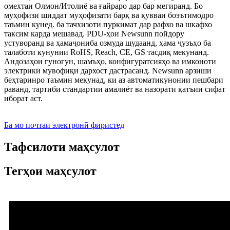
омехтаи Олмон/Итолиё ва ғайраро дар бар мегиранд. Бо
муҳофизи шиддат муҳофизати барқ ​​ва қувваи боэътимодро
таъмин кунед. ба тачхизоти пуркимат дар рафхо ва шкафхо
таксим карда мешавад. PDU-ҳои Newsunn пойдору
устуворанд ва ҳамаҷониба озмуда шудаанд, ҳама ҷузъҳо ба
талаботи кунунии RoHS, Reach, CE, GS тасдиқ мекунанд.
Андозаҳои гуногун, шамъҳо, конфигуратсияҳо ва имконоти
электрикӣ мувофиқи дархост дастрасанд. Newsunn арзиши
беҳтаринро таъмин мекунад, ки аз автоматикунонии пешбари
раванд, тартиби стандартии амалиёт ва назорати қатъии сифат
иборат аст.
Ба мо почтаи электронӣ фиристед
Тафсилоти маҳсулот
Тегҳои маҳсулот