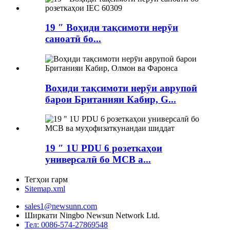
19 ″ Воҳиди тақсимоти нерӯи
саноатӣ бо...
Воҳиди тақсимоти нерӯи аврупоӣ
барои Британияи Кабир, G...
19 ″ 1U PDU 6 розеткаҳои
универсалӣ бо MCB a...
Тегҳои гарм
Sitemap.xml
sales1@newsunn.com
Ширкати Ningbo Newsun Network Ltd.
Тел: 0086-574-27869548