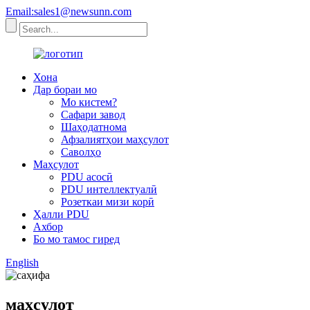
Email:sales1@newsunn.com
Хона
Дар бораи мо
Мо кистем?
Сафари завод
Шаҳодатнома
Афзалиятҳои маҳсулот
Саволҳо
Маҳсулот
PDU асосӣ
PDU интеллектуалӣ
Розеткаи мизи корӣ
Ҳалли PDU
Ахбор
Бо мо тамос гиред
English
маҳсулот