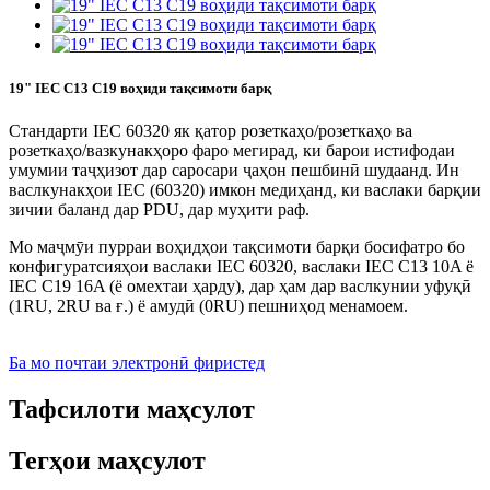
19" IEC C13 C19 воҳиди тақсимоти барқ
Стандарти IEC 60320 як қатор розеткаҳо/розеткаҳо ва
розеткаҳо/вазкунакҳоро фаро мегирад, ки барои истифодаи
умумии таҷҳизот дар саросари ҷаҳон пешбинӣ шудаанд. Ин
васлкунакҳои IEC (60320) имкон медиҳанд, ки васлаки барқии
зичии баланд дар PDU, дар муҳити раф.
Мо маҷмӯи пурраи воҳидҳои тақсимоти барқи босифатро бо
конфигуратсияҳои васлаки IEC 60320, васлаки IEC C13 10A ё
IEC C19 16A (ё омехтаи ҳарду), дар ҳам дар васлкунии уфуқӣ
(1RU, 2RU ва ғ.) ё амудӣ (0RU) пешниҳод менамоем.
Ба мо почтаи электронӣ фиристед
Тафсилоти маҳсулот
Тегҳои маҳсулот