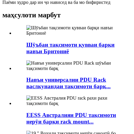
Паёми худро дар ин ҷо нависед ва ба мо бифиристед
маҳсулоти марбут
Шӯъбаи тақсимоти қувваи барқи
навъи Бритониё
Навъи универсалии PDU Rack
васлкунандаи тақсимоти барқ...
EESS Австралияи PDU тақсимоти
нерӯи барқи rack mount...