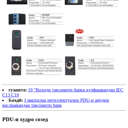
гузашта:
19 "Воҳиди тақсимоти барқи қулфшавандаи IEC
C13 C19
Баъдӣ:
1 марҳилаи интеллектуалии PDU-и амудии
васлшавандаи тақсимоти барқ
PDU-и худро созед