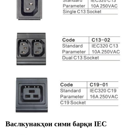
Васлкунакҳои сими барқи IEC