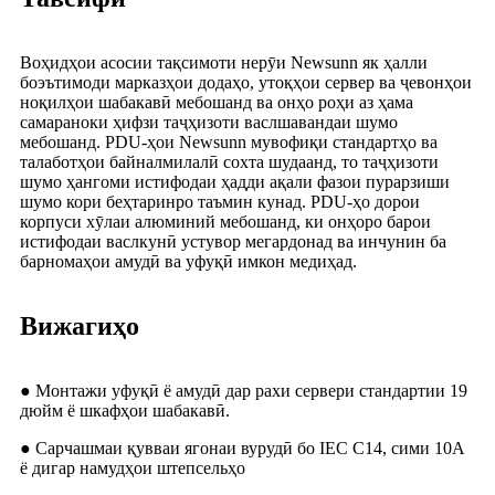
Воҳидҳои асосии тақсимоти нерӯи Newsunn як ҳалли
боэътимоди марказҳои додаҳо, утоқҳои сервер ва ҷевонҳои
ноқилҳои шабакавӣ мебошанд ва онҳо роҳи аз ҳама
самараноки ҳифзи таҷҳизоти васлшавандаи шумо
мебошанд. PDU-ҳои Newsunn мувофиқи стандартҳо ва
талаботҳои байналмилалӣ сохта шудаанд, то таҷҳизоти
шумо ҳангоми истифодаи ҳадди ақали фазои пурарзиши
шумо кори беҳтаринро таъмин кунад. PDU-ҳо дорои
корпуси хӯлаи алюминий мебошанд, ки онҳоро барои
истифодаи васлкунӣ устувор мегардонад ва инчунин ба
барномаҳои амудӣ ва уфуқӣ имкон медиҳад.
Вижагиҳо
● Монтажи уфуқӣ ё амудӣ дар рахи сервери стандартии 19
дюйм ё шкафҳои шабакавӣ.
● Сарчашмаи қувваи ягонаи вурудӣ бо IEC C14, сими 10A
ё дигар намудҳои штепсельҳо