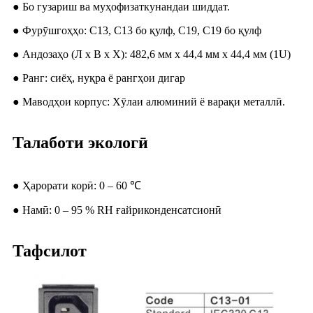
● Бо гузариш ва муҳофизаткунандаи шиддат.
● Фурӯшгоҳҳо: C13, C13 бо қулф, C19, C19 бо қулф
● Андозаҳо (Л x В x Х): 482,6 мм x 44,4 мм x 44,4 мм (1U)
● Ранг: сиёҳ, нуқра ё рангҳои дигар
● Маводҳои корпус: Хӯлаи алюминий ё варақи металлӣ.
Талаботи экологӣ
● Ҳарорати корӣ: 0 – 60 ℃
● Намӣ: 0 – 95 % RH ғайриконденсатсионӣ
Тафсилот