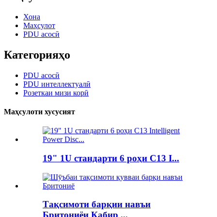
Хона
Маҳсулот
PDU асосӣ
Категорияҳо
PDU асосӣ
PDU интеллектуалӣ
Розеткаи мизи корӣ
Маҳсулоти хусусият
19" 1U стандарти 6 роҳи C13 I...
Тақсимоти барқии навъи
Бритониёи Кабир ...