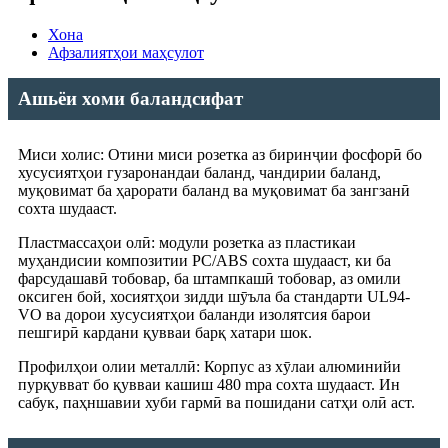
Хона
Афзалиятҳои маҳсулот
Ашьёи хоми баландсифат
Миси холис: Отини миси розетка аз биринҷии фосфорӣ бо
хусусиятҳои гузаронандаи баланд, чандирии баланд,
муқовимат ба ҳарорати баланд ва муқовимат ба зангзанӣ
сохта шудааст.
Пластмассаҳои олӣ: модули розетка аз пластикаи
муҳандисии композитии PC/ABS сохта шудааст, ки ба
фарсудашавӣ тобовар, ба штампкашӣ тобовар, аз омили
оксиген бой, хосиятҳои зидди шӯъла ба стандарти UL94-
VO ва дорои хусусиятҳои баланди изолятсия барои
пешгирӣ кардани қувваи барқ хатари шок.
Профилҳои олии металлӣ: Корпус аз хӯлаи алюминийи
пурқувват бо қувваи кашиш 480 mpa сохта шудааст. Ин
сабук, паҳншавии хуби гармӣ ва пошидани сатҳи олӣ аст.