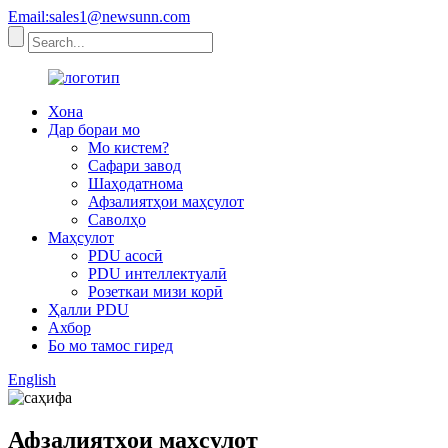
Email:sales1@newsunn.com
Хона
Дар бораи мо
Мо кистем?
Сафари завод
Шаҳодатнома
Афзалиятҳои маҳсулот
Саволҳо
Маҳсулот
PDU асосӣ
PDU интеллектуалӣ
Розеткаи мизи корӣ
Ҳалли PDU
Ахбор
Бо мо тамос гиред
English
Афзалиятҳои маҳсулот