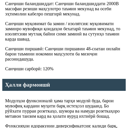
Санҷиши баландшиддат: Санҷиши баландшиддати 2000В
масофаи резиши маҳсулотро таъмин мекунад ва осеби
эҳтимолии кабелро пешгирӣ мекунад.
Санҷиши муқовимат ба замин / изолятсия: муқовимати
заминро мувофиқи қоидаҳои бехатарӣ таъмин мекунад, то
изолятсияи мутлақ байни сими заминӣ ва сутунҳо таъмин
карда шавад.
Санҷиши пиршавӣ: Санҷиши пиршавии 48-соатаи онлайн
барои таъмини нокомии маҳсулоти ба мизоҷон
расонидашуда.
Санҷиши сарборӣ: 120%
Ҳалли фармоишӣ
Модулҳои функсионалӣ ҳама тарҳи модулӣ буда, барои
мувофиқ кардани муҳити барқ ​​истеҳсол шудаанд. Бо
рӯйхати пурраи розеткаҳо, шумора ва намуди розеткаҳоро
метавон танзим кард ва ҳолати вуруд ихтиёрӣ бошад.
Функсияҳои идоракунии диверсификатсия: калиди барқ,