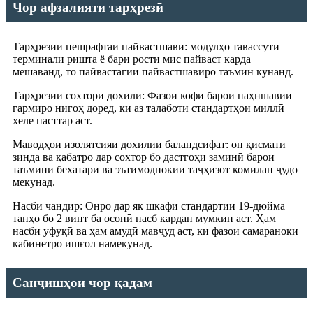
Чор афзалияти тарҳрезӣ
Тарҳрезии пешрафтаи пайвастшавӣ: модулҳо тавассути
терминали ришта ё бари рости мис пайваст карда
мешаванд, то пайвастагии пайвастшавиро таъмин кунанд.
Тарҳрезии сохтори дохилӣ: Фазои кофӣ барои паҳншавии
гармиро нигоҳ доред, ки аз талаботи стандартҳои миллӣ
хеле пасттар аст.
Маводҳои изолятсияи дохилии баландсифат: он қисмати
зинда ва қабатро дар сохтор бо дастгоҳи заминӣ барои
таъмини бехатарӣ ва эътимоднокии таҷҳизот комилан ҷудо
мекунад.
Насби чандир: Онро дар як шкафи стандартии 19-дюйма
танҳо бо 2 винт ба осонӣ насб кардан мумкин аст. Ҳам
насби уфуқӣ ва ҳам амудӣ мавҷуд аст, ки фазои самараноки
кабинетро ишғол намекунад.
Санҷишҳои чор қадам