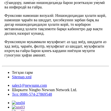
сӯзандору, лампаи нишондиҳанда барои розеткаҳои умумӣ
ва инфиродӣ ва ғайра.
Функсияи намоиши визуалӣ: Нишондиҳандаи ҳолати корӣ,
намоиши ҷараён ва шиддат, ҳисобкунии зарбаи барқ ​​ва
дигар нишондиҳандаҳои ҳолати корӣ, то корбарон
метавонанд ҳолати тақсимоти барқи кабинетро дар вақти
дилхоҳ назорат кунанд.
Функсияҳои мукаммали муҳофизат: аз ҳад зиёд, шиддати аз
ҳад зиёд, ҷараён, филтр, муҳофизат аз шиддат, муҳофизати
ихроҷ ва ғайра барои қонеъ кардани ниёзҳои муҳити
гуногуни ҳифзи амният.
Тегҳои гарм
Sitemap.xml
sales1@newsunn.com
Ширкати Ningbo Newsun Network Ltd.
Тел: 0086-574-27869548