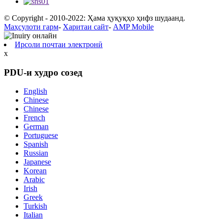
© Copyright - 2010-2022: Ҳама ҳуқуқҳо ҳифз шудаанд.
Маҳсулоти гарм
-
Харитаи сайт
-
AMP Mobile
Ирсоли почтаи электронӣ
x
PDU-и худро созед
English
Chinese
Chinese
French
German
Portuguese
Spanish
Russian
Japanese
Korean
Arabic
Irish
Greek
Turkish
Italian