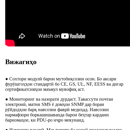
Вижагиҳо
● Сохтори модулӣ барои мутобиқсозии осон. Бо аксари
фурӯшгоҳҳои стандартӣ бо CE, GS, UL, NF, EESS ва дигар
сертификатсияҳои маъмул мувофиқ аст.
● Мониторинг ва назорати дурдаст. Тавассути почтаи
электронӣ, матни SMS ё домҳои SNMP дар бораи
рӯйдодҳои барқ ​​​​навсозии фаврӣ медиҳад. Навсозии
нармафзори боркашишаванда барои беҳтар кардани
барномаҳое, ки PDU-ро иҷро мекунанд.
● Намоиши рақамӣ. Маълумоти ба осонӣ хондашавандаро