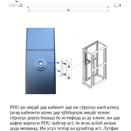
PDU-ро амудӣ дар кабинет дар ин сӯрохҳо насб кунед
(агар кабинети шумо дар ҷўйборҳои амудӣ чунин
сӯрохҳо дошта бошад) бо истифода аз ду клипе, ки дар
қафои корпуси PDU ҷойгир аст, бе ягон асбоб анҷом
дода мешавад. Ин усул тезтар ва қулайтар аст. Лутфан