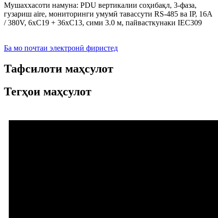
Мушаххасоти намуна: PDU вертикалии соҳибақл, 3-фаза,
гузариш aire, мониторинги умумӣ тавассути RS-485 ва IP, 16A
/ 380V, 6xC19 + 36xC13, сими 3.0 м, пайвасткунаки IEC309
Ба мо почтаи электронӣ фиристед
Тафсилоти маҳсулот
Тегҳои маҳсулот