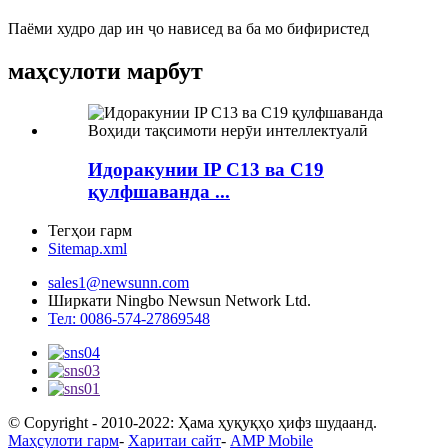
Паёми худро дар ин ҷо нависед ва ба мо бифиристед
маҳсулоти марбут
Идоракунии IP C13 ва C19
қулфшаванда ...
Тегҳои гарм
Sitemap.xml
sales1@newsunn.com
Ширкати Ningbo Newsun Network Ltd.
Тел: 0086-574-27869548
© Copyright - 2010-2022: Ҳама ҳуқуқҳо ҳифз шудаанд.
Маҳсулоти гарм
-
Харитаи сайт
-
AMP Mobile