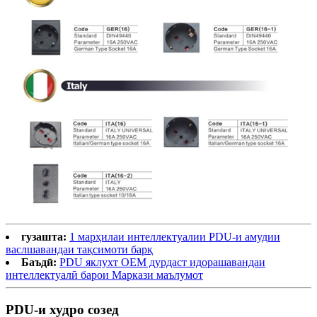
гузашта:
1 марҳилаи интеллектуалии PDU-и амудии
васлшавандаи тақсимоти барқ
Баъдӣ:
PDU яклухт OEM дурдаст идорашавандаи
интеллектуалӣ барои Маркази маълумот
PDU-и худро созед