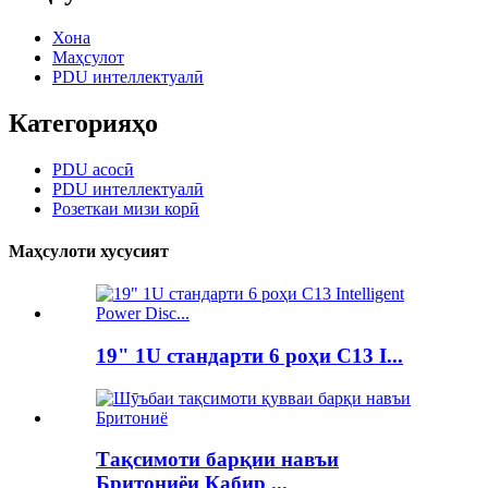
Хона
Маҳсулот
PDU интеллектуалӣ
Категорияҳо
PDU асосӣ
PDU интеллектуалӣ
Розеткаи мизи корӣ
Маҳсулоти хусусият
19" 1U стандарти 6 роҳи C13 I...
Тақсимоти барқии навъи
Бритониёи Кабир ...