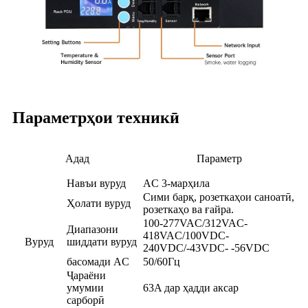
Параметрҳои техникӣ
Адад
Параметр
Навъи вуруд
AC 3-марҳила
Сими барқ, розеткаҳои саноатӣ,
Ҳолати вуруд
розеткаҳо ва ғайра.
100-277VAC/312VAC-
Диапазони
418VAC/100VDC-
Вуруд
шиддати вуруд
240VDC/-43VDC- -56VDC
басомади AC
50/60Гц
Ҷараёни
умумии
63A дар ҳадди аксар
сарборӣ