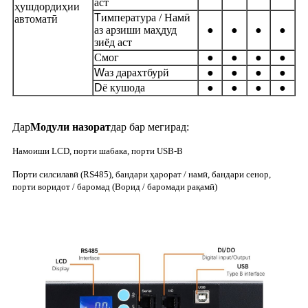
аст
ҳушдордиҳии
T
импература / Намӣ
автоматӣ
аз арзиши маҳдуд
●
●
●
●
зиёд аст
Смог
●
●
●
●
W
аз дарахтбурй
●
●
●
●
D
ё кушода
●
●
●
●
Дар
Модули назорат
дар бар мегирад:
Намоиши LCD, порти шабака, порти USB-B
Порти силсилавӣ (RS485), бандари ҳарорат / намӣ, бандари сенор,
порти воридот / баромад (Ворид / баромади рақамӣ)