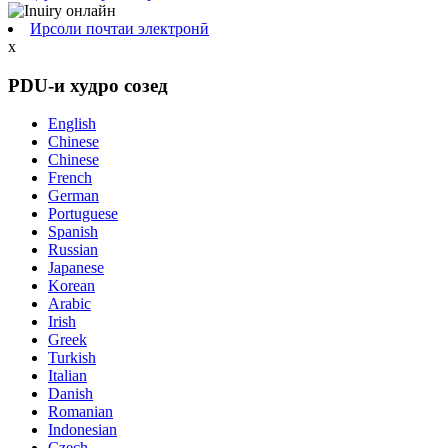
Ирсоли почтаи электронӣ
x
PDU-и худро созед
English
Chinese
Chinese
French
German
Portuguese
Spanish
Russian
Japanese
Korean
Arabic
Irish
Greek
Turkish
Italian
Danish
Romanian
Indonesian
Czech