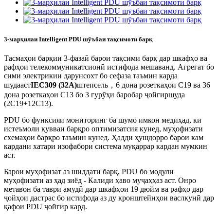
3-марҳилаи Intelligent PDU шӯъбаи тақсимоти барқ
Тасмаҳои барқии 3-фазаӣ барои тақсими барқ ​​дар шкафҳо ва
рафҳои телекоммуникатсионӣ истифода мешаванд. Агрегат бо
сими электрикии дарунсохт бо сефаза таъмин карда
шудааст
IEC309 (32A)
штепсель，6 дона розеткаҳои C19 ва 36
дона розеткаҳои C13 бо 3 гурӯҳи баробар ҷойгиршуда
(2C19+12C13).
PDU бо функсияи мониторинг ба шумо имкон медиҳад, ки
истеъмоли қувваи барқро оптимизатсия кунед, муҳофизати
схемаҳои барқро таъмин кунед. Ҳадди ҳушдорро барои кам
кардани хатари изофабори система муқаррар кардан мумкин
аст.
Барои муҳофизат аз шиддати барқ, PDU бо модули
муҳофизати аз ҳад зиёд - Калиди ҳаво муҷаҳҳаз аст. Онро
метавон ба таври амудӣ дар шкафҳои 19 дюйм ва рафҳо дар
ҷойҳои дастрас бо истифода аз ду кронштейнҳои васлкунӣ дар
қафои PDU ҷойгир кард.