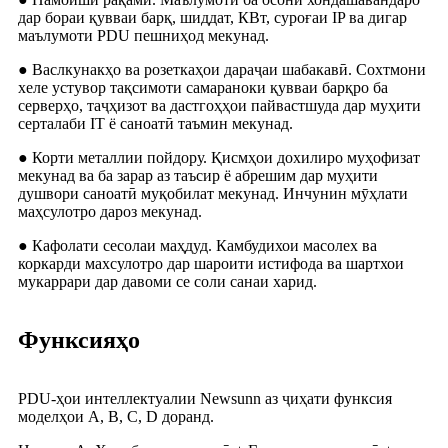
дар бораи қувваи барқ, шиддат, КВт, суроғаи IP ва дигар
маълумоти PDU пешниҳод мекунад.
● Васлкунакҳо ва розеткаҳои дараҷаи шабакавӣ. Сохтмони
хеле устувор тақсимоти самараноки қувваи барқро ба
серверҳо, таҷҳизот ва дастгоҳҳои пайвастшуда дар муҳити
серталаби IT ё саноатӣ таъмин мекунад.
● Корти металлии пойдору. Қисмҳои дохилиро муҳофизат
мекунад ва ба зарар аз таъсир ё абрешим дар муҳити
душвори саноатӣ муқобилат мекунад. Инчунин мӯҳлати
маҳсулотро дароз мекунад.
● Кафолати сесолаи маҳдуд. Камбудихои масолех ва
коркарди махсулотро дар шароити истифода ва шартхои
мукаррари дар давоми се соли санаи харид.
Функсияҳо
PDU-ҳои интеллектуалии Newsunn аз ҷиҳати функсия
моделҳои A, B, C, D доранд.