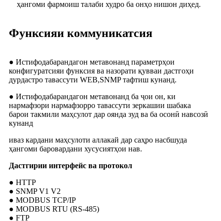
ҳангоми фармоиш талаби худро ба онҳо нишон диҳед.
Функсияи коммуникатсия
● Истифодабарандагон метавонанд параметрҳои
конфигуратсияи функсия ва назорати қувваи дастгоҳи
дурдастро тавассути WEB,SNMP тафтиш кунанд.
● Истифодабарандагон метавонанд ба ҷои он, ки
нармафзори нармафзорро тавассути зеркашии шабака
барои такмили маҳсулот дар оянда зуд ва ба осонӣ навсозӣ
кунанд
иваз кардани маҳсулоти аллакай дар саҳро насбшуда
ҳангоми баровардани хусусиятҳои нав.
Дастгирии интерфейс ва протокол
● HTTP
● SNMP V1 V2
● MODBUS TCP/IP
● MODBUS RTU (RS-485)
● FTP