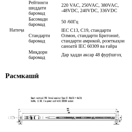
Рейтинги
220 VAC, 250VAC, 380VAC,
шиддати
-48VDC, 240VDC, 336VDC
баромад
Басомади
50 /60Гц
баромад
Натиҷа
IEC C13, C19, стандарти
Стандарти
Олмон, стандарти Бритониё,
баромад
стандарти амрикоӣ, розеткаҳои
саноатӣ IEC 60309 ва ғайра
Миқдори
Дар ҳадди аксар 48 фурӯшгоҳ
баромад
Расмкашӣ