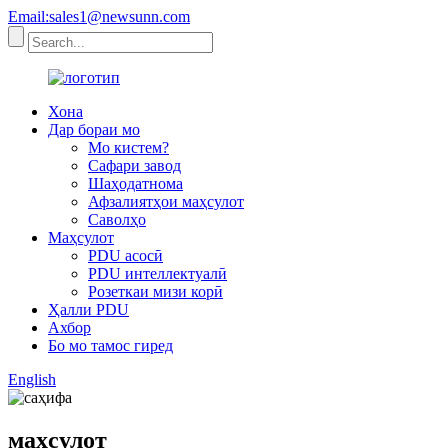
Email:sales1@newsunn.com
Хона
Дар бораи мо
Мо кистем?
Сафари завод
Шаҳодатнома
Афзалиятҳои маҳсулот
Саволҳо
Маҳсулот
PDU асосӣ
PDU интеллектуалӣ
Розеткаи мизи корӣ
Ҳалли PDU
Ахбор
Бо мо тамос гиред
English
маҳсулот