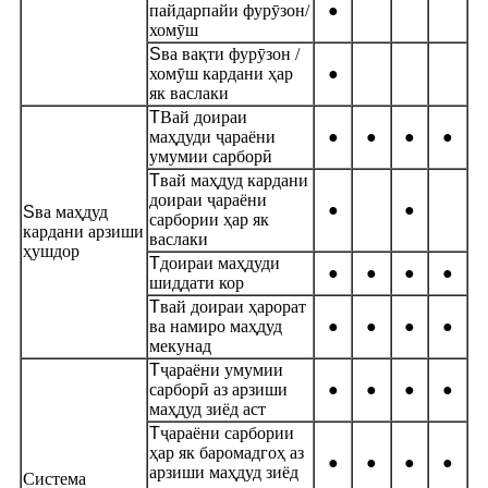
пайдарпайи фурӯзон/
●
хомӯш
S
ва вақти фурӯзон /
хомӯш кардани ҳар
●
як васлаки
T
Вай доираи
маҳдуди ҷараёни
●
●
●
●
умумии сарборӣ
T
вай маҳдуд кардани
доираи ҷараёни
●
●
S
ва маҳдуд
сарбории ҳар як
кардани арзиши
васлаки
ҳушдор
T
доираи маҳдуди
●
●
●
●
шиддати кор
T
вай доираи ҳарорат
ва намиро маҳдуд
●
●
●
●
мекунад
T
ҷараёни умумии
сарборӣ аз арзиши
●
●
●
●
маҳдуд зиёд аст
T
ҷараёни сарбории
ҳар як баромадгоҳ аз
●
●
●
●
арзиши маҳдуд зиёд
Система