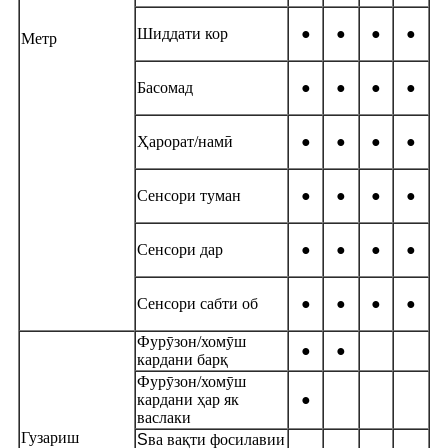
Шиддати кор
●
●
●
●
Метр
Басомад
●
●
●
●
Ҳарорат/намӣ
●
●
●
●
Сенсори туман
●
●
●
●
Сенсори дар
●
●
●
●
Сенсори сабти об
●
●
●
●
Фурӯзон/хомӯш
●
●
кардани барқ
Фурӯзон/хомӯш
кардани ҳар як
●
васлаки
Гузариш
S
ва вақти фосилавии